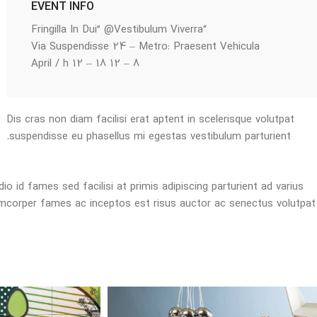
EVENT INFO
“Fringilla In Dui” @Vestibulum Viverra
Via Suspendisse 24 – Metro: Praesent Vehicula
8 – 12 April / h 12 – 18
Dis cras non diam facilisi erat aptent in scelerisque volutpat
suspendisse eu phasellus mi egestas vestibulum parturient.
 id fames sed facilisi at primis adipiscing parturient ad varius
llamcorper fames ac inceptos est risus auctor ac senectus volutpat