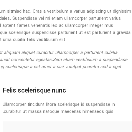
um sitmiad hac. Cras a vestibulum a varius adipiscing ut dignissim
odales. Suspendisse vel mi etiam ullamcorper parturient varius
 vel aptent fames venenatis leo ac ullamcorper integer mus
ue scelerisque suspendisse parturient ut est parturient a gravida
rna cubilia felis vestibulum elit.
 aliquam aliquet curabitur ullamcorper a parturient cubilia
blandit consectetur egestas.Sem etiam vestibulum a suspendisse
g scelerisque a est amet a nisi volutpat pharetra sed a eget
Felis scelerisque nunc
Ullamcorper tincidunt litora scelerisque id suspendisse in
curabitur ut massa natoque maecenas himenaeos quis.