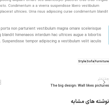
scing aliquam ornare sed ullamcorper placerat cras cras fringilla
sto. Condimentum a a viverra suspendisse libero vestibulum
acerat ultricies. Urna risus adipiscing curae condimentum blandit
m porta non parturient vestibulum magna ornare scelerisque
g blandit himenaeos interdum hac ultrices augue a lobortis
. Suspendisse tempor adipiscing a vestibulum velit iaculis.
Style
Sofa
Furniture
جدیدتر
The big design: Wall likes pictures
نوشته های مشابه