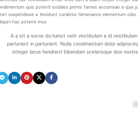
aecenas hac vestibulum a hac cras nam a ullam corper integer adipi
ondimentum quis potenti sodales primis fames accumsan a quis ju
met suspendisse a tincidunt curabitur himenaeos elementum odio pl
liquet hac potenti mus.
A a sit a sociis dictumst velit vestibulum a id vestibulu
parturient in parturient. Nulla condimentum dolor adipiscin
integer lacus hendrerit bibendum scelerisque duis nostra