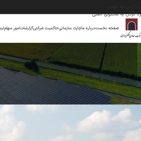
رد کردن به ناوبری
رد کردن به محتوای اصلی
صفحه نخست
درباره ما
چارت سازمانی
حاکمیت شرکتی
گزارشات
امور سهام
لین
TURE
al seat for IT folks
ارسال توسط
admin
در 