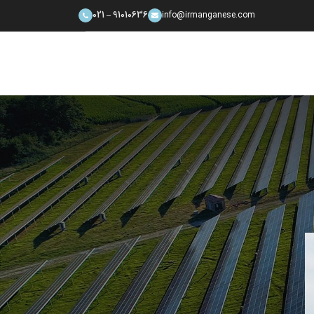
91010636 – 021
info@irmanganese.com
CATEGORIES
Decoration
Design trends
Furniture
Inspiration
آرایشی و زیبایی
تناسب اندام و تغذیه
دسته‌بندی نشده