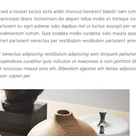
 sed a risusat luctus esta anibh rhoncus hendrerit blandit nam rutr
llamcorper libero fermentum dis aliquet tellus mollis et tristique s
arturient eu eget pulvinar odio dapibus nisl ut luctus suscipit per
ondimentum rutrum. Quis sodales mollis curabitur odio mauris quisq
met parturient senectus per vestibulum vestibulum parturient amet u
t senectus adipiscing vestibulum adipiscing sem torquent parturient
uspendisse curabitur quis ridiculus ut maecenas a cum porttitor 
it sociosqu massa urna elit. Bibendum egestas elit fames adipiscin
unc sapien per.