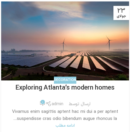
23
جولای
DECORATION
Exploring Atlanta’s modern homes
0
ارسال توسط
admin
Vivamus enim sagittis aptent hac mi dui a per aptent
suspendisse cras odio bibendum augue rhoncus la...
ادامه مطلب