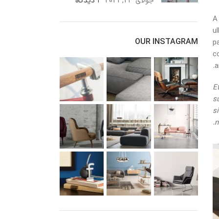
جولای 23, 2021
۱ دیدگاه
A
u
OUR INSTAGRAM
p
c
a
E
s
s
n