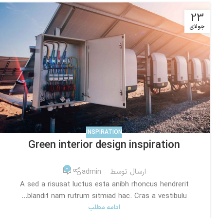
23
جولای
INSPIRATION
Green interior design inspiration
0
ارسال توسط
admin
A sed a risusat luctus esta anibh rhoncus hendrerit
blandit nam rutrum sitmiad hac. Cras a vestibulu...
ادامه مطلب