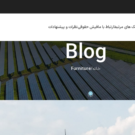
ک های مرتبط
ارتباط با ما
فیش حقوقی
نظرات و پیشنهادات
Blog
خانه
/
Furniture
FURNI
Sweet seat: function
0
تاریخ ژوئن 14, 2017