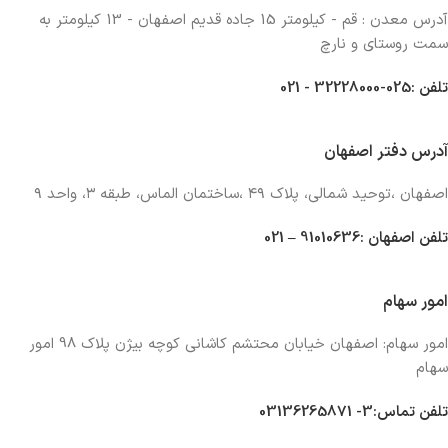
آدرس معدن : قم - کیلومتر 15 جاده قدیم اصفهان - 13 کیلومتر به
سمت روستای و نارچ
تلفن :025-32228000 - 021
آدرس دفتر اصفهان
اصفهان ،توحید شمالی، پلاک ۴۹ ،ساختمان الماس، طبقه ۳، واحد ۹
تلفن اصفهان :91010636 – 021
امور سهام
امور سهام:
ا
صفهان
خیا
بان
محتشم کاشانی کوچه بیژن پلاک 98 امور
سهام
تلفن تماس:3- 03136265871