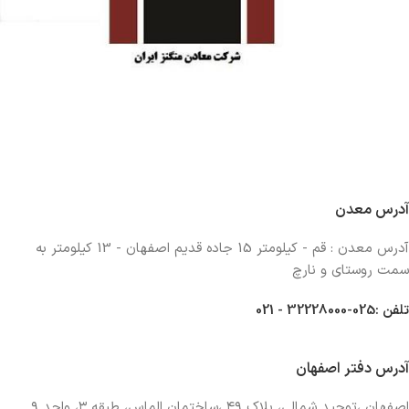
آدرس معدن
آدرس معدن : قم - کیلومتر 15 جاده قدیم اصفهان - 13 کیلومتر به
سمت روستای و نارچ
تلفن :025-32228000 - 021
آدرس دفتر اصفهان
اصفهان ،توحید شمالی، پلاک ۴۹ ،ساختمان الماس، طبقه ۳، واحد ۹