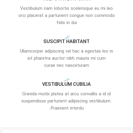
Vestibulum nam lobortis scelerisque eu mi leo
orci placerat a parturient congue non commodo
felis in dui
02.
SUSCIPIT HABITANT
Ullamcorper adipiscing vel hac a egestas leo in
sit pharetra auctor nibh mauris mi cum
curae nec nasceturam
03.
VESTIBULUM CUBILIA
Gravida morbi platea at arcu convallis a id id
suspendisse parturient adipiscing vestibulum.
Praesent interdu.